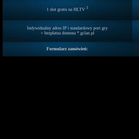
3
1 slot gratis na HLTV
Indywidualny adres IP i standardowy port gry
+ bezpłatna domena *.gclan.pl
Formularz zamówień:
Nasze
zalety
Niskie pingi
Ochrona przed atakami
Najlepszy stosunek jakoś
Najbardziej profesjonaln