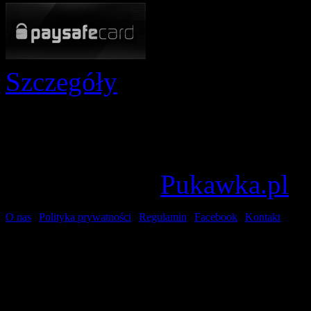
Szczegóły
Grac
Kont
© 2006-2026
Pukawka.pl
O nas
|
Polityka prywatności
|
Regulamin
|
Facebook
|
Kontakt
UWAGA!
Niniejsza stro
Pozostając na niej zgadzas