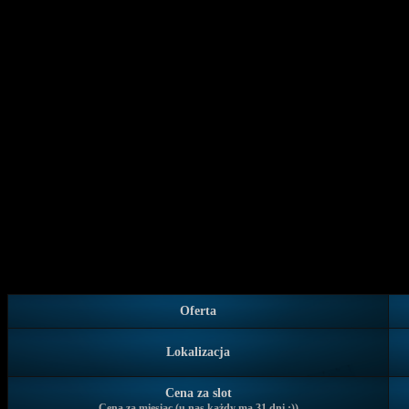
Serwery
gier
Szczegóły dotyczące stand
sprzedajemy serwery gier, 
CS:GO, Call of Duty i wielu
Oferta
Lokalizacja
Cena za slot
Cena za miesiąc (u nas każdy ma 31 dni :))