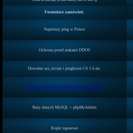
Formularz zamówień:
Najniższy ping w Polsce
Ochrona przed atakami DDOS
Dowolne sys_ticrate i pingboost CS 1.6 do:
Wyższa wydajność serwera - kiknij i sprawdź
Bazy danych MySQL + phpMyAdmin
Kopie zapasowe