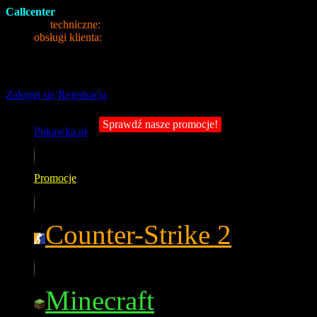
Callcenter
Wsparcie
techniczne:
+48 (22) 10 10 965
Biuro
obsługi klienta:
+48 (22) 100 35 50
Panel zarządzania serwerami gier
Zaloguj się
Rejestracja
Sprawdź nasze promocje!
Pukawka.pl
Promocje
Counter-Strike 2
Minecraft