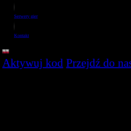
Serwery gier
Kontakt
PL
Aktywuj kod
Przejdź do na
Cennik
serwerów
Dziękujemy za zaintereso
gier.